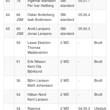
63
78
Ingemar Månsson
SM-
05:21.7
Per Ivar Hellberg
standard
64
66
Oskar Anderberg
SM-
05:26.4
JSM
Isak Andersson
standard
65
60
Arvid Larspers
SM-
05:50.3
JSM
Jonas Larspers
standard
55
Lasse Ekström
2 WD
-
Brutit
Thomas
Waldenström
51
Erik Nilsson
2 WD
-
Brutit
Kent-Ola
Björklund
36
Björn Larsson
2 WD
-
Brutit
Matti Johansson
54
Håkan Nord
2 WD
-
Brutit
Kent Larsson
34
Rasmus
2 WD
04:35.3
Utesluten