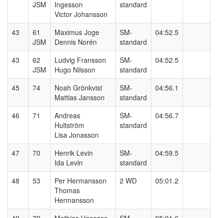
JSM
Ingesson
standard
Victor Johansson
43
61
Maximus Joge
SM-
04:52.5
JSM
Dennis Norén
standard
43
62
Ludvig Fransson
SM-
04:52.5
JSM
Hugo Nilsson
standard
45
74
Noah Grönkvist
SM-
04:56.1
Mattias Jansson
standard
46
71
Andreas
SM-
04:56.7
Hultström
standard
Lisa Jonasson
47
70
Henrik Levin
SM-
04:59.5
Ida Levin
standard
48
53
Per Hermansson
2 WD
05:01.2
Thomas
Hermansson