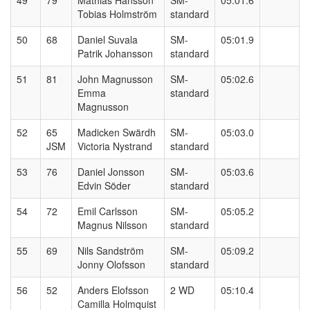
49
79
Mathias Hansson
SM-
05:01.6
Tobias Holmström
standard
50
68
Daniel Suvala
SM-
05:01.9
Patrik Johansson
standard
51
81
John Magnusson
SM-
05:02.6
Emma
standard
Magnusson
52
65
Madicken Swärdh
SM-
05:03.0
JSM
Victoria Nystrand
standard
53
76
Daniel Jonsson
SM-
05:03.6
Edvin Söder
standard
54
72
Emil Carlsson
SM-
05:05.2
Magnus Nilsson
standard
55
69
Nils Sandström
SM-
05:09.2
Jonny Olofsson
standard
56
52
Anders Elofsson
2 WD
05:10.4
Camilla Holmquist