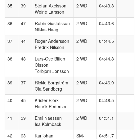
35
39
Stefan Axelsson
2 WD
04:43.3
Weine Larsson
36
47
Robin Gustafsson
2 WD
04:43.6
Niklas Haag
37
44
Roger Andersson
2 WD
04:44.5
Fredrik Nilsson
38
48
Lars-Ove Biffen
2 WD
04:44.8
Olsson
Torbjörn Jönsson
39
37
Rickie Borgström
2 WD
04:46.9
Ola Sandberg
40
45
Krister Björk
2 WD
04:48.5
Henrik Pedersen
41
59
Emil Naessen
2 WD
04:51.1
Isa Kolmbäck
42
63
Karljohan
SM-
04:51.7