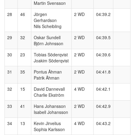
Martin Svensson
28
46
Jörgen
2 WD
04:39.2
Gerhardson
Nils Scheibling
29
32
Oskar Sundell
2 WD
04:39.5
Björn Johnsson
30
23
Tobias Söderqvist
2 WD
04:39.6
Joakim Söderqvist
31
35
Pontus Åhman
2 WD
04:41.8
Patrik Åhman
32
15
David Dannevall
4 WD
04:42.1
Charlie Ekström
33
41
Hans Johansson
2 WD
04:42.9
Isabell Johansson
34
13
Kevin Jirvelius
4 WD
04:43.2
Sophia Karlsson