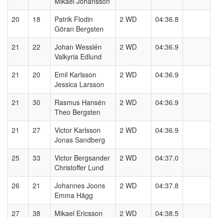
Mikael Johansson
20
18
Patrik Flodin
2 WD
04:36.8
Göran Bergsten
21
22
Johan Wesslén
2 WD
04:36.9
Valkyria Edlund
21
20
Emil Karlsson
2 WD
04:36.9
Jessica Larsson
21
30
Rasmus Hansén
2 WD
04:36.9
Theo Bergsten
21
27
Victor Karlsson
2 WD
04:36.9
Jonas Sandberg
25
33
Victor Bergsander
2 WD
04:37.0
Christoffer Lund
26
21
Johannes Joons
2 WD
04:37.8
Emma Hägg
27
38
Mikael Ericsson
2 WD
04:38.5