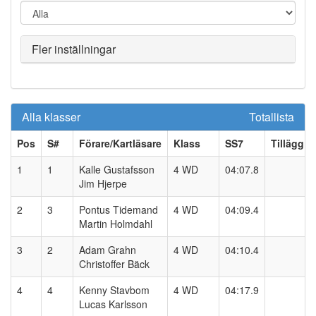
Fler inställningar
Alla klasser
Totallista
Pos
S#
Förare/Kartläsare
Klass
SS
7
Tillägg
1
1
Kalle Gustafsson
4 WD
04:07.8
Jim Hjerpe
2
3
Pontus Tidemand
4 WD
04:09.4
Martin Holmdahl
3
2
Adam Grahn
4 WD
04:10.4
Christoffer Bäck
4
4
Kenny Stavbom
4 WD
04:17.9
Lucas Karlsson