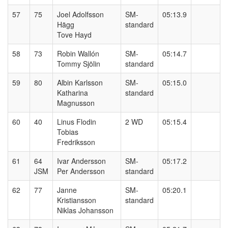
57
75
Joel Adolfsson
SM-
05:13.9
Hägg
standard
Tove Hayd
58
73
Robin Wallón
SM-
05:14.7
Tommy Sjölin
standard
59
80
Albin Karlsson
SM-
05:15.0
Katharina
standard
Magnusson
60
40
Linus Flodin
2 WD
05:15.4
Tobias
Fredriksson
61
64
Ivar Andersson
SM-
05:17.2
JSM
Per Andersson
standard
62
77
Janne
SM-
05:20.1
Kristiansson
standard
Niklas Johansson