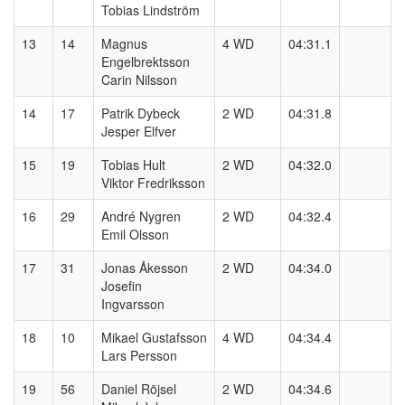
Tobias Lindström
13
14
Magnus
4 WD
04:31.1
Engelbrektsson
Carin Nilsson
14
17
Patrik Dybeck
2 WD
04:31.8
Jesper Elfver
15
19
Tobias Hult
2 WD
04:32.0
Viktor Fredriksson
16
29
André Nygren
2 WD
04:32.4
Emil Olsson
17
31
Jonas Åkesson
2 WD
04:34.0
Josefin
Ingvarsson
18
10
Mikael Gustafsson
4 WD
04:34.4
Lars Persson
19
56
Daniel Röjsel
2 WD
04:34.6