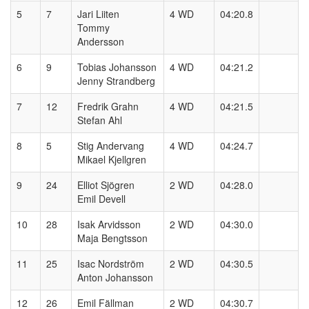
5
7
Jari Liiten
4 WD
04:20.8
Tommy
Andersson
6
9
Tobias Johansson
4 WD
04:21.2
Jenny Strandberg
7
12
Fredrik Grahn
4 WD
04:21.5
Stefan Ahl
8
5
Stig Andervang
4 WD
04:24.7
Mikael Kjellgren
9
24
Elliot Sjögren
2 WD
04:28.0
Emil Devell
10
28
Isak Arvidsson
2 WD
04:30.0
Maja Bengtsson
11
25
Isac Nordström
2 WD
04:30.5
Anton Johansson
12
26
Emil Fällman
2 WD
04:30.7