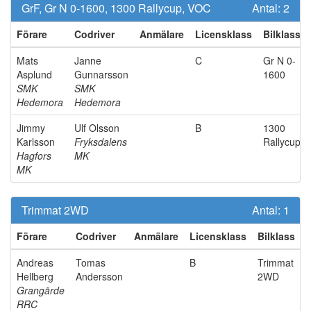
GrF, Gr N 0-1600, 1300 Rallycup, VOC
Antal:
2
Förare
Codriver
Anmälare
Licensklass
Bilklass
Mats
Janne
C
Gr N 0-
Asplund
Gunnarsson
1600
SMK
SMK
Hedemora
Hedemora
Jimmy
Ulf Olsson
B
1300
Karlsson
Fryksdalens
Rallycup
Hagfors
MK
MK
Trimmat 2WD
Antal:
1
Förare
Codriver
Anmälare
Licensklass
Bilklass
B
Andreas
Tomas
B
Trimmat
G
Hellberg
Andersson
2WD
ll
Grangärde
RRC