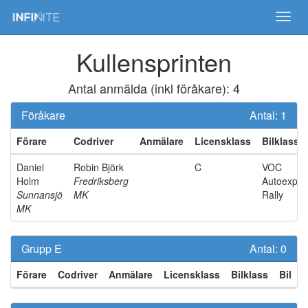
Toggl
navig
Kullensprinten
Antal anmälda (inkl föråkare):
4
Föråkare
Antal:
1
Förare
Codriver
Anmälare
Licensklass
Bilklass
Daniel
Robin Björk
C
VOC
Holm
Fredriksberg
Autoexper
Sunnansjö
MK
Rally
MK
Grupp E
Antal:
0
Förare
Codriver
Anmälare
Licensklass
Bilklass
Bil