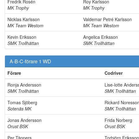
Fredrik Rosén
Roy Karlsson
MK Trophy
MK Trophy
Nicklas Karlsson
Valdemar Petré Karlsson
MK Team Westom
MK Team Westom
Kevin Eriksson
Angelica Eriksson
SMK Trollhättan
SMK Trollhättan
A-B-C-förare 1 WD
Förare
Codriver
Ronja Andersson
Lise-lotte Anders
SMK Trollhättan
SMK Trollhättan
Tomas Sjöberg
Rickard Noresso
Sotenäs MK
SMK Trollhättan
Jonas Andersson
Frida Norberg
Orust BSK
Orust BSK
Per Täppers
Torbjörn Eriksson