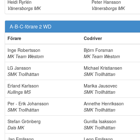
Heidi Ryrlén
Peter Hansson
Vänersborgs MK
Vänersborgs MK
A-B-C-förare 2 WD
Förare
Codriver
Inge Robertsson
Björn Forsman
MK Team Westom
MK Team Westom
LG Jansson
Michael Kristiansen
SMK Trollhättan
SMK Trollhättan
Erland Karlsson
Marika Jausovec
Kullings MS
SMK Trollhättan
Per - Erik Johansson
Annethe Henriksson
SMK Trollhättan
SMK Trollhättan
Stefan Grönberg
Gunilla Isaksson
Dals MK
SMK Trollhättan
Jan Emilsson
Leon Emilsson