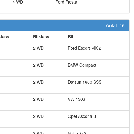
4 WD
Ford
Fiesta
Antal:
16
klass
Bilklass
Bil
2 WD
Ford
Escort MK 2
2 WD
BMW
Compact
2 WD
Datsun
1600 SSS
2 WD
VW
1303
2 WD
Opel
Ascona B
2 WD
Volvo
242