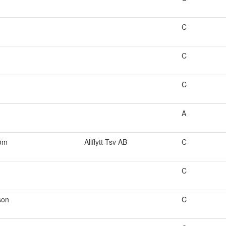
C
n
C
C
A
röm
Allflytt-Tsv AB
C
C
son
C