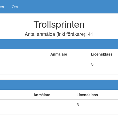
Oss
Om
Trollsprinten
Antal anmälda (inkl föråkare):
41
Anmälare
Licensklass
C
Anmälare
Licensklass
B