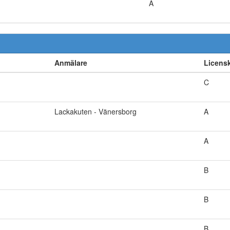
A
Anmälare
Licens
C
Lackakuten - Vänersborg
A
A
B
B
B