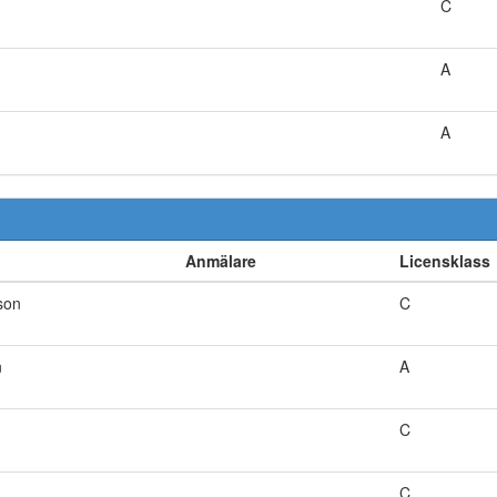
C
A
A
Anmälare
Licensklass
son
C
n
A
C
C