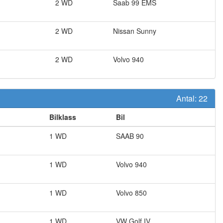
2 WD
Saab
99 EMS
2 WD
Nissan
Sunny
2 WD
Volvo
940
Antal:
22
Bilklass
Bil
1 WD
SAAB
90
1 WD
Volvo
940
1 WD
Volvo
850
1 WD
VW
Golf IV