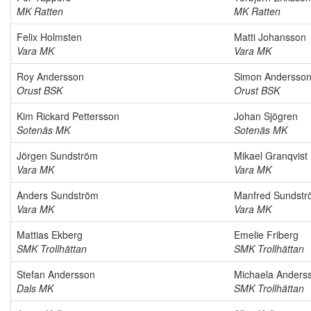
MK Ratten
MK Ratten
Felix Holmsten
Matti Johansson
Vara MK
Vara MK
Roy Andersson
Simon Andersso
Orust BSK
Orust BSK
Kim Rickard Pettersson
Johan Sjögren
Sotenäs MK
Sotenäs MK
Jörgen Sundström
Mikael Granqvist
Vara MK
Vara MK
Anders Sundström
Manfred Sundst
Vara MK
Vara MK
Mattias Ekberg
Emelie Friberg
SMK Trollhättan
SMK Trollhättan
Stefan Andersson
Michaela Anders
Dals MK
SMK Trollhättan