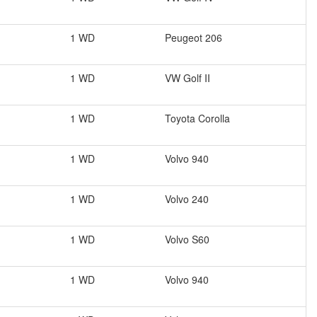
1 WD
Peugeot
206
1 WD
VW
Golf II
1 WD
Toyota
Corolla
1 WD
Volvo
940
1 WD
Volvo
240
1 WD
Volvo
S60
1 WD
Volvo
940