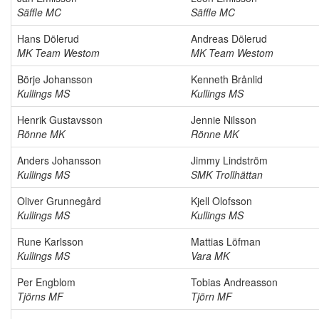
Säffle MC
Säffle MC
Hans Dölerud
Andreas Dölerud
MK Team Westom
MK Team Westom
Börje Johansson
Kenneth Brånlid
Kullings MS
Kullings MS
Henrik Gustavsson
Jennie Nilsson
Rönne MK
Rönne MK
Anders Johansson
Jimmy Lindström
Kullings MS
SMK Trollhättan
Oliver Grunnegård
Kjell Olofsson
Kullings MS
Kullings MS
Rune Karlsson
Mattias Löfman
Kullings MS
Vara MK
Per Engblom
Tobias Andreasson
Tjörns MF
Tjörn MF