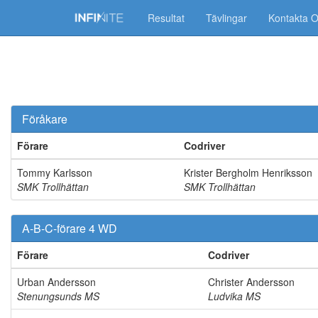
Resultat
Tävlingar
Kontakta 
Föråkare
Förare
Codriver
Tommy Karlsson
Krister Bergholm Henriksson
SMK Trollhättan
SMK Trollhättan
A-B-C-förare 4 WD
Förare
Codriver
Urban Andersson
Christer Andersson
Stenungsunds MS
Ludvika MS