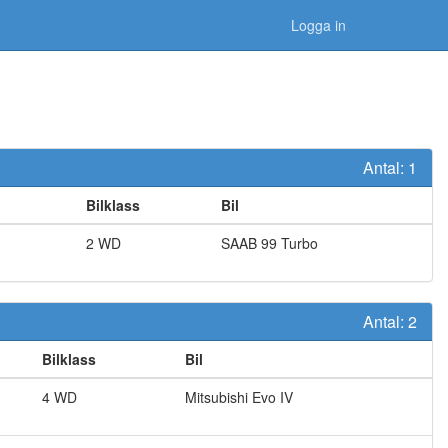
Logga in
Antal:
1
Bilklass
Bil
2 WD
SAAB
99 Turbo
Antal:
2
Bilklass
Bil
4 WD
Mitsubishi
Evo IV